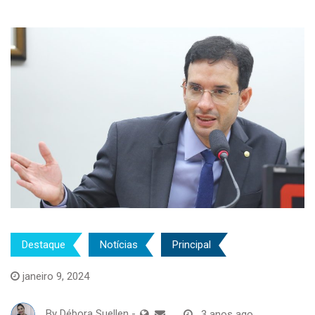
Destaque
Notícias
Principal
janeiro 9, 2024
By
Débora Suellen
-
3 anos ago