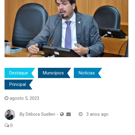
Destaque
Municípios
Notícias
Principal
agosto 5, 2023
By
Débora Suellen
-
3 anos ago
0