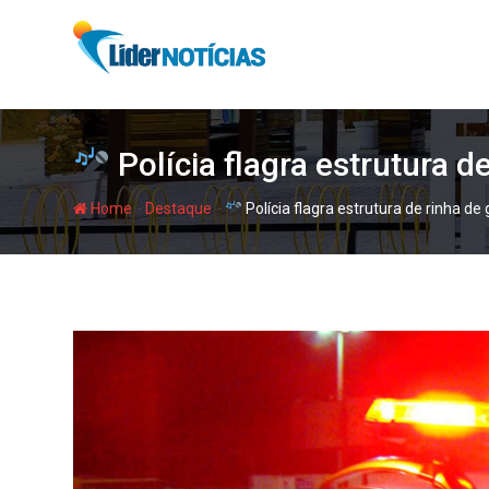
Skip
to
content
Polícia flagra estrutura d
-
-
Home
Destaque
Polícia flagra estrutura de rinha de