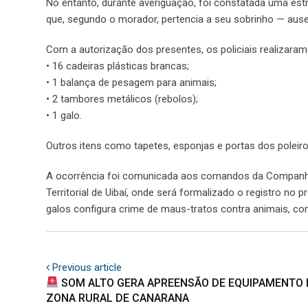
No entanto, durante averiguação, foi constatada uma estr
que, segundo o morador, pertencia a seu sobrinho — au
Com a autorização dos presentes, os policiais realizaram
• 16 cadeiras plásticas brancas;
• 1 balança de pesagem para animais;
• 2 tambores metálicos (rebolos);
• 1 galo.
Outros itens como tapetes, esponjas e portas dos poleir
A ocorrência foi comunicada aos comandos da Companhia e
Territorial de Uibaí, onde será formalizado o registro no p
galos configura crime de maus-tratos contra animais, conf
Previous article
SOM ALTO GERA APREENSÃO DE EQUIPAMENTO 
ZONA RURAL DE CANARANA