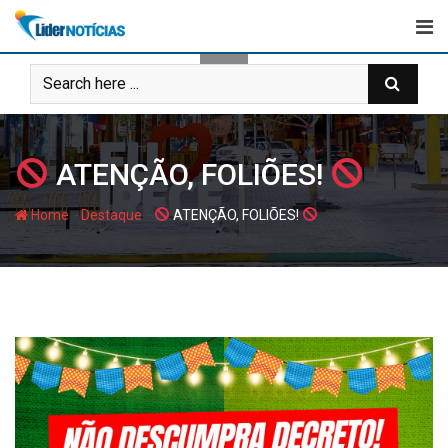
Skip
to
content
ATENÇÃO, FOLIÕES!
-
-
Home
Destaque
ATENÇÃO, FOLIÕES!