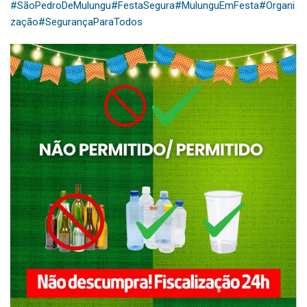
#SãoPedroDeMulungu
#FestaSegura
#MulunguEmFesta
#Organi
zação
#SegurançaParaTodos