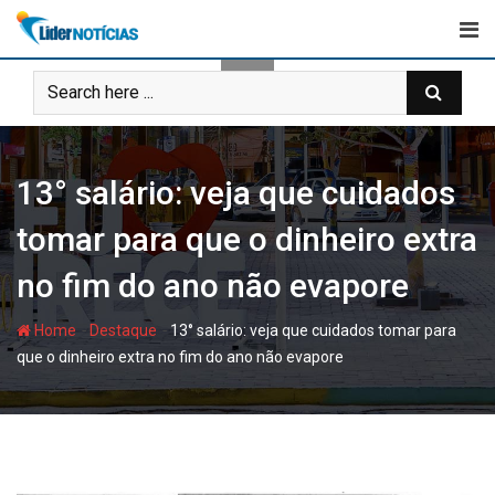
Skip
to
content
13° salário: veja que cuidados
tomar para que o dinheiro extra
no fim do ano não evapore
-
-
Home
Destaque
13° salário: veja que cuidados tomar para
que o dinheiro extra no fim do ano não evapore