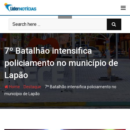
Skip
to
content
7º Batalhão intensifica
policiamento no município de
Lapão
-
-
Home
Destaque
7º Batalhão intensifica policiamento no
município de Lapão