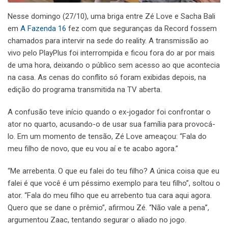
Nesse domingo (27/10), uma briga entre Zé Love e Sacha Bali
em
A Fazenda 16
fez com que seguranças da Record fossem
chamados para intervir na sede do reality. A transmissão ao
vivo pelo PlayPlus foi interrompida e ficou fora do ar por mais
de uma hora, deixando o público sem acesso ao que acontecia
na casa. As cenas do conflito só foram exibidas depois, na
edição do programa transmitida na TV aberta.
A confusão teve início quando o ex-jogador foi confrontar o
ator no quarto, acusando-o de usar sua família para provocá-
lo. Em um momento de tensão, Zé Love ameaçou: “Fala do
meu filho de novo, que eu vou aí e te acabo agora.”
“Me arrebenta. O que eu falei do teu filho? A única coisa que eu
falei é que você é um péssimo exemplo para teu filho”, soltou o
ator. “Fala do meu filho que eu arrebento tua cara aqui agora.
Quero que se dane o prêmio”, afirmou Zé. “Não vale a pena”,
argumentou Zaac, tentando segurar o aliado no jogo.