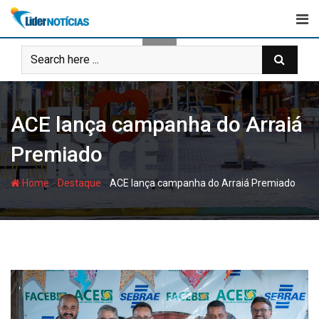
Skip
to
content
ACE lança campanha do Arraiá
Premiado
-
-
Home
Destaque
ACE lança campanha do Arraiá Premiado