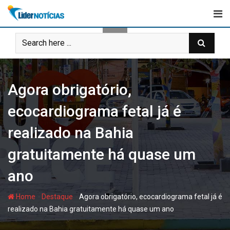
Skip
to
content
Agora obrigatório,
ecocardiograma fetal já é
realizado na Bahia
gratuitamente há quase um
ano
-
-
Home
Destaque
Agora obrigatório, ecocardiograma fetal já é
realizado na Bahia gratuitamente há quase um ano