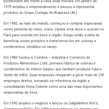
bomboniere em frente à casa onde morava. Em janeiro de
1979 ampliou o empreendimento e passou a representar
produtos do Grupo Coringa, de Arapiraca (AL).
Em 1982, ao lado do marido, começou a comprar especiarias
como pimenta-do-reino, cravo, canela, erva-doce e urucum no
Pará para revenda em Irecê e região. Surgiu então a ideia de
beneficiar esses produtos e transformá-los em colorau e
condimentos, vendidos no varejo.
Em 1983 fundou a Coimbra – Indústria e Comércio de
Produtos Alimentícios Ltda., primeira fábrica de colorau e
condimentos do interior baiano, que também produzia fubá e
farelo de milho. Suas empresas chegaram a gerar mais de 250
empregos diretos, tornando-se referência na região e
consolidando Dona Celeste como uma das mais importantes
empresárias de Irecê.
Em 1990 ampliou o negócio e lançou os Salgadinhos Kric’s,
pioneiros na Bahia. Em 1989 reencontrou o pai, doente, em