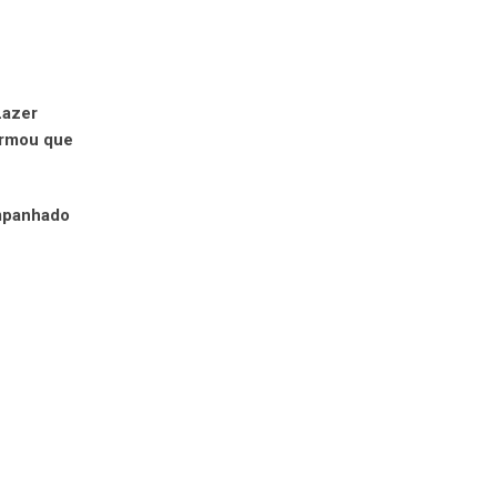
Lazer
irmou que
ompanhado