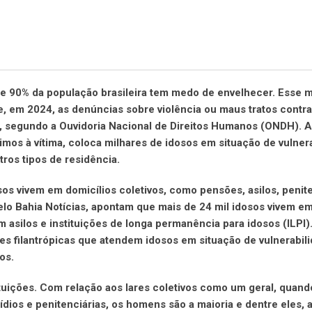
ue 90% da população brasileira tem medo de envelhecer. Esse 
e, em 2024, as denúncias sobre violência ou maus tratos contr
, segundo a Ouvidoria Nacional de Direitos Humanos (ONDH). A 
imos à vítima, coloca milhares de idosos em situação de vulner
ros tipos de residência.
 vivem em domicílios coletivos, como pensões, asilos, penite
elo Bahia Notícias, apontam que mais de 24 mil idosos vivem e
 asilos e instituições de longa permanência para idosos (ILPI)
ções filantrópicas que atendem idosos em situação de vulnerabil
nos.
tuições. Com relação aos lares coletivos como um geral, quando
ídios e penitenciárias, os homens são a maioria e dentre eles, 