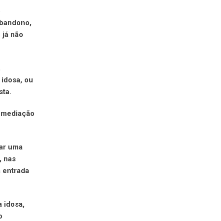
o
abandono,
 já não
,
 idosa, ou
sta.
a mediação
tar uma
, nas
á entrada
 idosa,
o