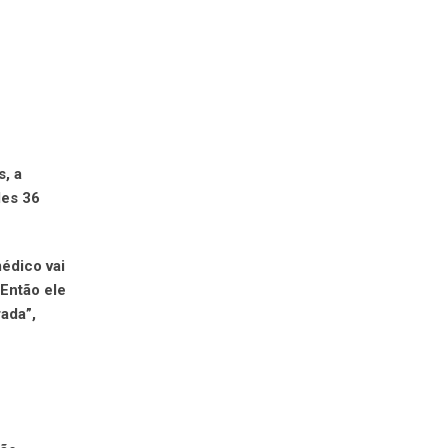
s, a
les 36
édico vai
“Então ele
rada”,