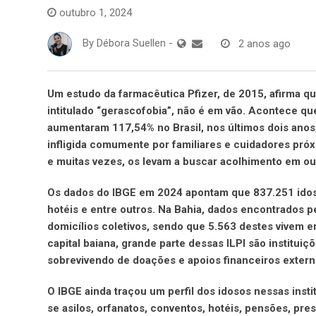
outubro 1, 2024
By
Débora Suellen
-
2 anos ago
Um estudo da farmacêutica Pfizer, de 2015, afirma q
intitulado “gerascofobia”, não é em vão. Acontece qu
aumentaram 117,54% no Brasil, nos últimos dois anos
infligida comumente por familiares e cuidadores próx
e muitas vezes, os levam a buscar acolhimento em out
Os dados do IBGE em 2024 apontam que 837.251 idosos
hotéis e entre outros. Na Bahia, dados encontrados p
domicílios coletivos, sendo que 5.563 destes vivem em
capital baiana, grande parte dessas ILPI são institui
sobrevivendo de doações e apoios financeiros exter
O IBGE ainda traçou um perfil dos idosos nessas insti
se asilos, orfanatos, conventos, hotéis, pensões, pres