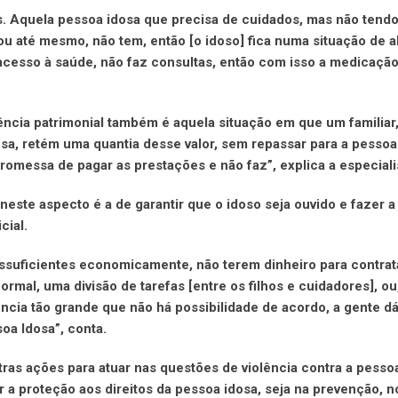
s. Aquela pessoa idosa que precisa de cuidados, mas não tend
ou até mesmo, não tem, então [o idoso] fica numa situação de 
acesso à saúde, não faz consultas, então com isso a medicação
lência patrimonial também é aquela situação em que um familiar
sa, retém uma quantia desse valor, sem repassar para a pessoa
omessa de pagar as prestações e não faz”, explica a especiali
este aspecto é a de garantir que o idoso seja ouvido e fazer 
cial.
ossuficientes economicamente, não terem dinheiro para contra
ormal, uma divisão de tarefas [entre os filhos e cuidadores], ou
ncia tão grande que não há possibilidade de acordo, a gente d
oa Idosa”, conta.
tras ações para atuar nas questões de violência contra a pessoa
ir a proteção aos direitos da pessoa idosa, seja na prevenção, n