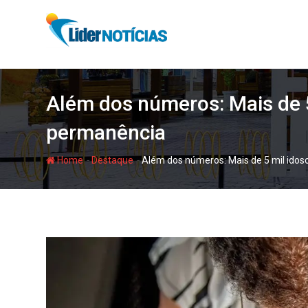
Skip
to
content
Além dos números: Mais de 5
permanência
-
-
Home
Destaque
Além dos números: Mais de 5 mil idoso