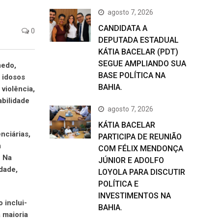
agosto 7, 2026
CANDIDATA A
0
DEPUTADA ESTADUAL
KÁTIA BACELAR (PDT)
SEGUE AMPLIANDO SUA
medo,
BASE POLÍTICA NA
a idosos
BAHIA.
violência,
abilidade
agosto 7, 2026
KÁTIA BACELAR
nciárias,
PARTICIPA DE REUNIÃO
m
COM FÉLIX MENDONÇA
. Na
JÚNIOR E ADOLFO
idade,
LOYOLA PARA DISCUTIR
POLÍTICA E
INVESTIMENTOS NA
 inclui-
BAHIA.
a maioria