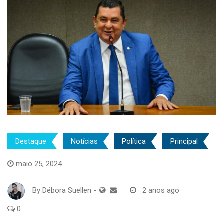
Destaque
Notícias
Política
Principal
maio 25, 2024
By
Débora Suellen
-
2 anos ago
0