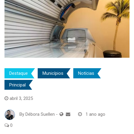
Destaque
Municípios
Notícias
Principal
abril 3, 2025
By
Débora Suellen
-
1 ano ago
0