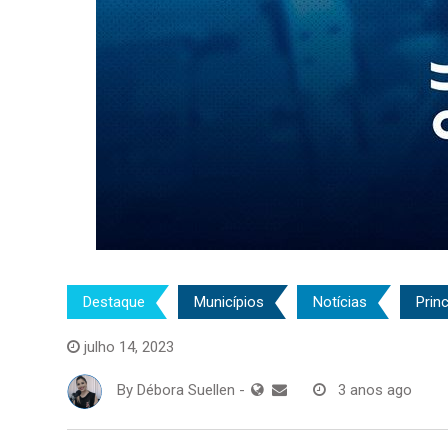
Destaque
Municípios
Notícias
Princ
julho 14, 2023
By
Débora Suellen
-
3 anos ago