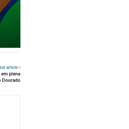
ext article
 em plena
ão Dourado