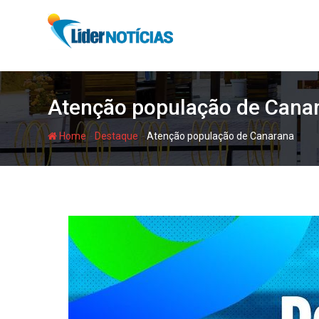
Skip
to
content
Atenção população de Cana
-
-
Home
Destaque
Atenção população de Canarana