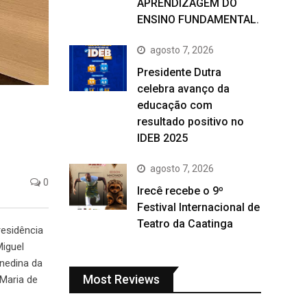
APRENDIZAGEM DO
ENSINO FUNDAMENTAL.
agosto 7, 2026
Presidente Dutra
celebra avanço da
educação com
resultado positivo no
IDEB 2025
agosto 7, 2026
0
Irecê recebe o 9º
Festival Internacional de
Teatro da Caatinga
residência
Miguel
Enedina da
Most Reviews
 Maria de