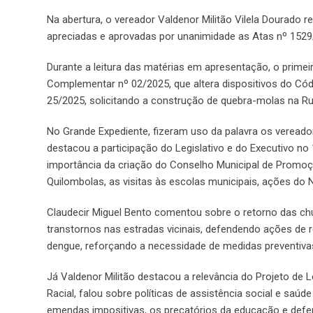
Na abertura, o vereador Valdenor Militão Vilela Dourado re
apreciadas e aprovadas por unanimidade as Atas nº 1529
Durante a leitura das matérias em apresentação, o primei
Complementar nº 02/2025, que altera dispositivos do Cód
25/2025, solicitando a construção de quebra-molas na Ru
No Grande Expediente, fizeram uso da palavra os vereador
destacou a participação do Legislativo e do Executivo no
importância da criação do Conselho Municipal de Promo
Quilombolas, as visitas às escolas municipais, ações do
Claudecir Miguel Bento comentou sobre o retorno das chu
transtornos nas estradas vicinais, defendendo ações d
dengue, reforçando a necessidade de medidas preventivas
Já Valdenor Militão destacou a relevância do Projeto de 
Racial, falou sobre políticas de assistência social e sa
emendas impositivas, os precatórios da educação e def