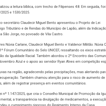
alizou a leitura bíblica, com trecho de Filipenses 4:8. Em seguida, fo
/2025 e 1530/2025.
ro-secretário Claudecir Miguel Bento apresentou o Projeto de Lei
igo Tributário e de Rendas do Município de Lapão, além da Indicaçã
a São Jorge, no povoado de Vila Castro.
es Núvia Carlane, Claudecir Miguel Bento e Valdenor Militão. Núvia 
 1º Fórum Comunitário do Selo UNICEF, ressaltando os eixos estraté
ção da Igualdade Racial. Também abordou o 2º Encontro das Comun
 Novembro Azul e o apoio ao servidor Ryan Alves em competição esp
vas na região, agradecendo pelas precipitações, mas alertando par
e recuperação. Também chamou atenção para o risco de aumento de
, além de registrar presença em eventos comunitários.
Lei nº 1.147/2025, que cria o Conselho Municipal de Promoção da Ig
úde mental, a transparência na divulgação de medicamentos, a execuç
endeu o cumprimento rigoroso do Regimento Interno da Casa.