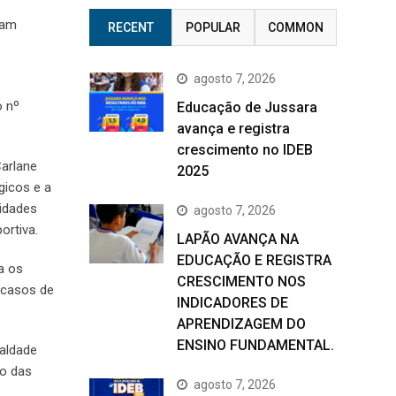
ram
RECENT
POPULAR
COMMON
agosto 7, 2026
o nº
Educação de Jussara
avança e registra
crescimento no IDEB
Carlane
2025
gicos e a
idades
agosto 7, 2026
ortiva.
LAPÃO AVANÇA NA
EDUCAÇÃO E REGISTRA
a os
CRESCIMENTO NOS
 casos de
INDICADORES DE
APRENDIZAGEM DO
ENSINO FUNDAMENTAL.
ualdade
ão das
agosto 7, 2026