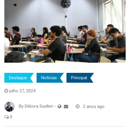
Destaque
Notícias
Principal
julho 27, 2024
By
Débora Suellen
-
2 anos ago
0