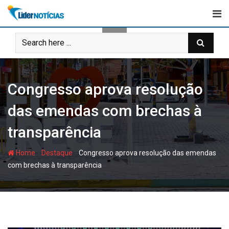
Skip
to
content
Congresso aprova resolução
das emendas com brechas à
transparência
-
-
Home
Destaque
Congresso aprova resolução das emendas
com brechas à transparência