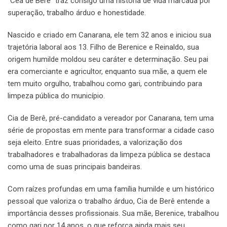
“Cea de Bere” traz consigo uma história de vida marcada por
superação, trabalho árduo e honestidade.
Nascido e criado em Canarana, ele tem 32 anos e iniciou sua
trajetória laboral aos 13. Filho de Berenice e Reinaldo, sua
origem humilde moldou seu caráter e determinação. Seu pai
era comerciante e agricultor, enquanto sua mãe, a quem ele
tem muito orgulho, trabalhou como gari, contribuindo para
limpeza pública do município.
Cia de Berê, pré-candidato a vereador por Canarana, tem uma
série de propostas em mente para transformar a cidade caso
seja eleito. Entre suas prioridades, a valorização dos
trabalhadores e trabalhadoras da limpeza pública se destaca
como uma de suas principais bandeiras.
Com raízes profundas em uma família humilde e um histórico
pessoal que valoriza o trabalho árduo, Cia de Berê entende a
importância desses profissionais. Sua mãe, Berenice, trabalhou
como gari por 14 anos, o que reforça ainda mais seu