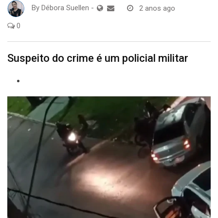
By
Débora Suellen
-
2 anos ago
0
Suspeito do crime é um policial militar