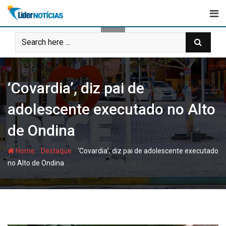
Skip
to
content
‘Covardia’, diz pai de
adolescente executado no Alto
de Ondina
-
-
Home
Destaque
‘Covardia’, diz pai de adolescente executado
no Alto de Ondina