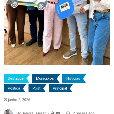
Destaque
Municípios
Notícias
Política
Post
Principal
junho 2, 2026
By
Débora Suellen
-
2 meses ago