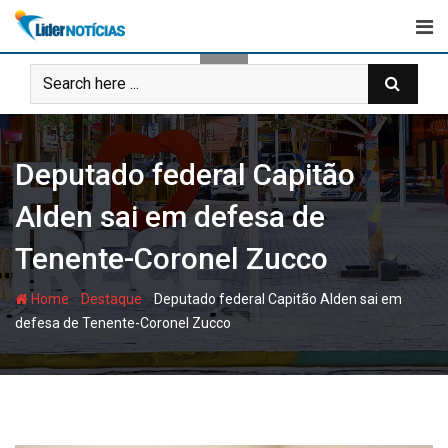
Skip
to
content
Deputado federal Capitão
Alden sai em defesa de
Tenente-Coronel Zucco
-
-
Home
Destaque
Deputado federal Capitão Alden sai em
defesa de Tenente-Coronel Zucco