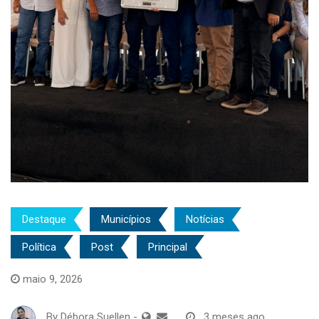
Destaque
Municípios
Notícias
Política
Post
Principal
maio 9, 2026
By
Débora Suellen
-
3 meses ago