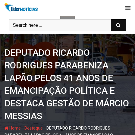
Skip
to
content
DEPUTADO RICARDO
RODRIGUES PARABENIZA
LAPÃO PELOS 41 ANOS DE
EMANCIPAÇÃO POLÍTICA E
DESTACA GESTÃO DE MÁRCIO
MESSIAS
-
-
Home
Destaque
DEPUTADO RICARDO RODRIGUES