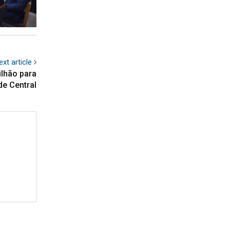
ext article
ilhão para
de Central