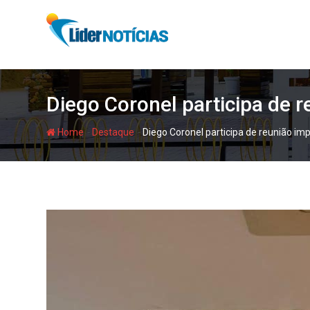
Skip
to
content
Diego Coronel participa de 
-
-
Home
Destaque
Diego Coronel participa de reunião i