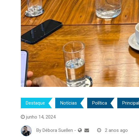
Destaque
Notícias
Política
Principa
junho 14, 2024
By
Débora Suellen
-
2 anos ago