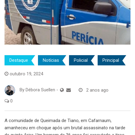
Destaque
Notícias
Policial
Principal
outubro 19, 2024
By
Débora Suellen
-
2 anos ago
0
A comunidade de Queimada de Tiano, em Cafarnaum,
amanheceu em choque após um brutal assassinato na tarde