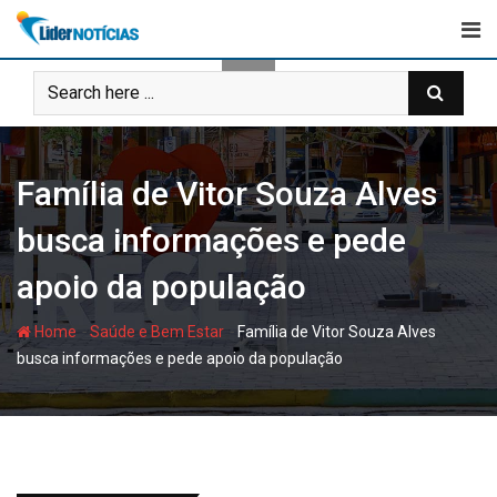
Skip
to
content
Família de Vitor Souza Alves
busca informações e pede
apoio da população
-
-
Home
Saúde e Bem Estar
Família de Vitor Souza Alves
busca informações e pede apoio da população