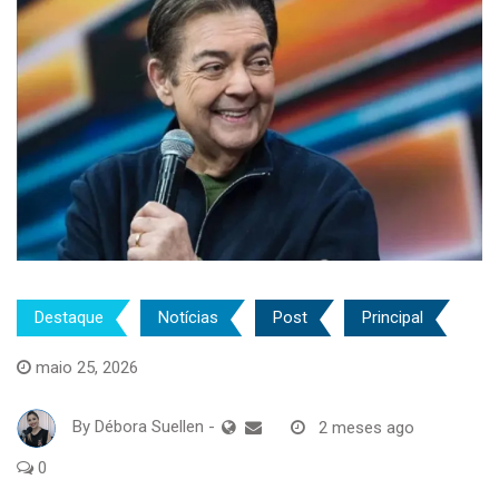
Destaque
Notícias
Post
Principal
maio 25, 2026
By
Débora Suellen
-
2 meses ago
0