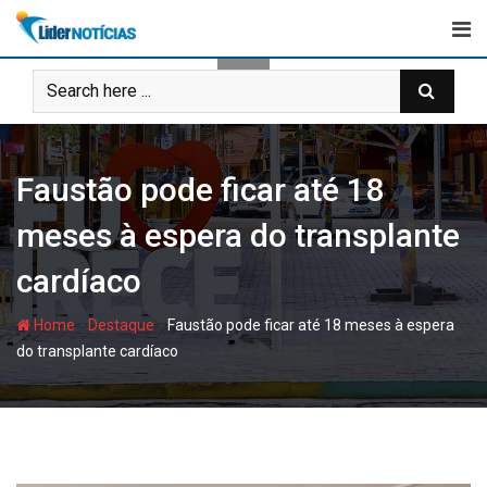
Skip
to
content
Faustão pode ficar até 18
meses à espera do transplante
cardíaco
-
-
Home
Destaque
Faustão pode ficar até 18 meses à espera
do transplante cardíaco