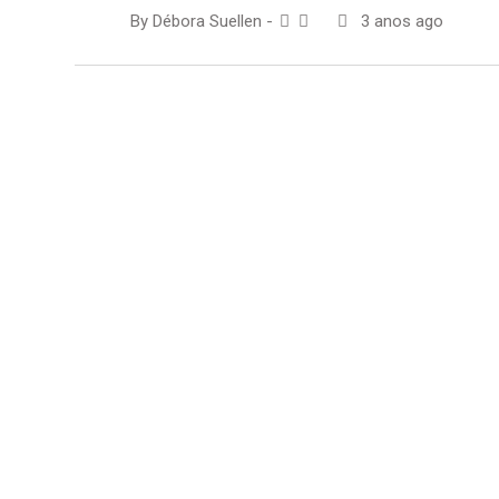
By
Débora Suellen
-
3 anos ago