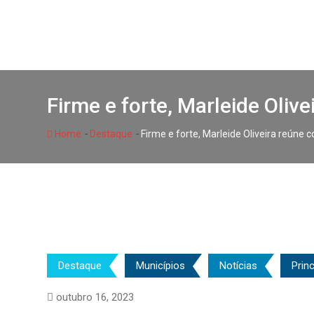
Skip
to
content
Firme e forte, Marleide Oliv
-
-
Home
Destaque
Firme e forte, Marleide Oliveira reúne 
Destaque
Municípios
Notícias
Princ
outubro 16, 2023