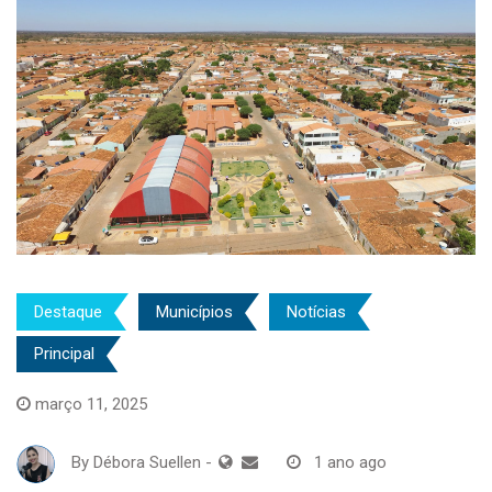
Destaque
Municípios
Notícias
Principal
março 11, 2025
By
Débora Suellen
-
1 ano ago