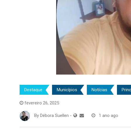
Destaque
Municípios
Notícias
Princ
fevereiro 26, 2025
By
Débora Suellen
-
1 ano ago