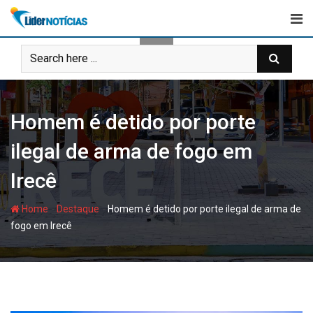
Skip
to
content
Homem é detido por porte
ilegal de arma de fogo em
Irecê
-
-
Home
Destaque
Homem é detido por porte ilegal de arma de
fogo em Irecê