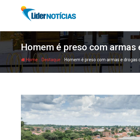
Skip
to
content
Homem é preso com armas e 
-
-
Home
Destaque
Homem é preso com armas e drogas du