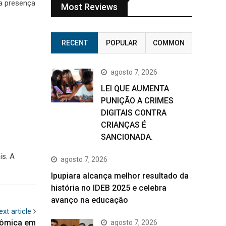
 a presença
Most Reviews
RECENT
POPULAR
COMMON
agosto 7, 2026
LEI QUE AUMENTA
PUNIÇÃO A CRIMES
DIGITAIS CONTRA
CRIANÇAS É
SANCIONADA.
is. A
agosto 7, 2026
Ipupiara alcança melhor resultado da
história no IDEB 2025 e celebra
avanço na educação
ext article
onômica em
agosto 7, 2026