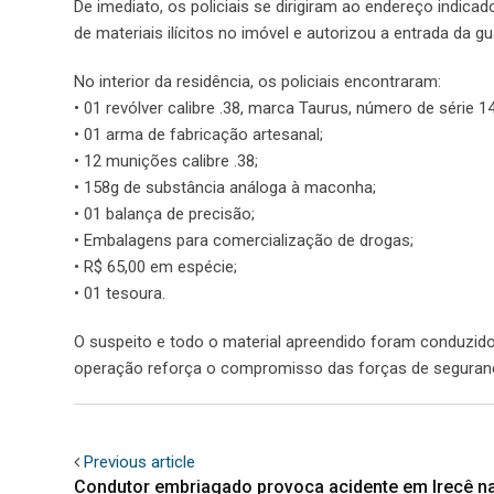
De imediato, os policiais se dirigiram ao endereço indi
de materiais ilícitos no imóvel e autorizou a entrada da gu
No interior da residência, os policiais encontraram:
• 01 revólver calibre .38, marca Taurus, número de série 1
• 01 arma de fabricação artesanal;
• 12 munições calibre .38;
• 158g de substância análoga à maconha;
• 01 balança de precisão;
• Embalagens para comercialização de drogas;
• R$ 65,00 em espécie;
• 01 tesoura.
O suspeito e todo o material apreendido foram conduzidos
operação reforça o compromisso das forças de segurança
Previous article
Condutor embriagado provoca acidente em Irecê na