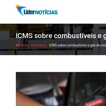
Skip
to
content
ICMS sobre combustíveis e 
-
-
Home
Economia
ICMS sobre combustíveis e gás de co