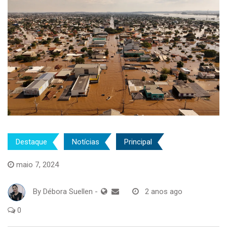
Destaque
Notícias
Principal
maio 7, 2024
By
Débora Suellen
-
2 anos ago
0