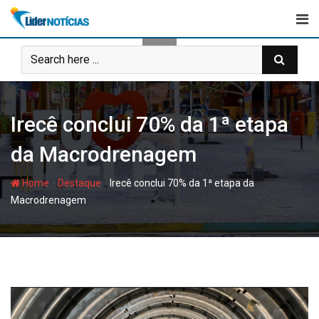
Skip
to
content
Irecê conclui 70% da 1ª etapa
da Macrodrenagem
-
-
Home
Destaque
Irecê conclui 70% da 1ª etapa da
Macrodrenagem