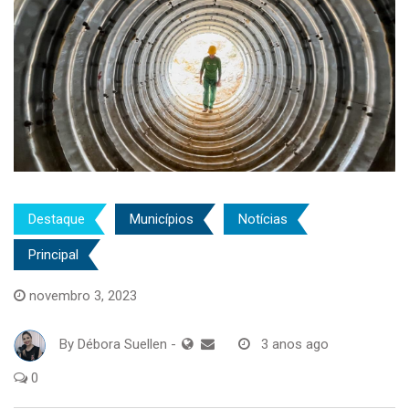
Destaque
Municípios
Notícias
Principal
novembro 3, 2023
By
Débora Suellen
-
3 anos ago
0