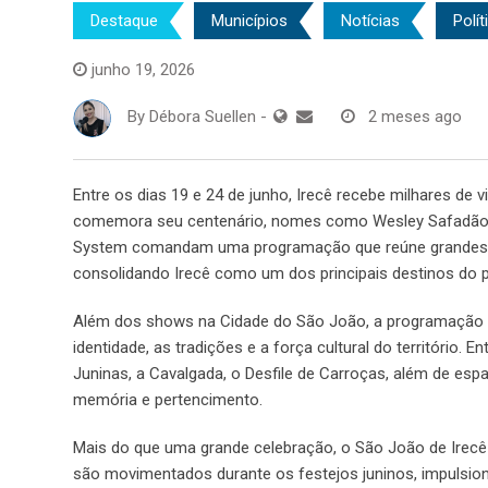
Destaque
Municípios
Notícias
Polít
junho 19, 2026
By
Débora Suellen
-
2 meses ago
Entre os dias 19 e 24 de junho, Irecê recebe milhares de
comemora seu centenário, nomes como Wesley Safadão, A
System comandam uma programação que reúne grandes sho
consolidando Irecê como um dos principais destinos do pa
Além dos shows na Cidade do São João, a programação s
identidade, as tradições e a força cultural do território. 
Juninas, a Cavalgada, o Desfile de Carroças, além de espa
memória e pertencimento.
Mais do que uma grande celebração, o São João de Irec
são movimentados durante os festejos juninos, impulsio