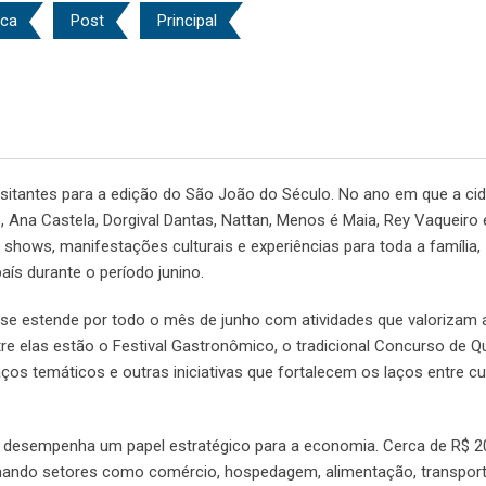
ica
Post
Principal
 visitantes para a edição do São João do Século. No ano em que a ci
na Castela, Dorgival Dantas, Nattan, Menos é Maia, Rey Vaqueiro 
ws, manifestações culturais e experiências para toda a família,
ís durante o período junino.
e estende por todo o mês de junho com atividades que valorizam 
Entre elas estão o Festival Gastronômico, o tradicional Concurso de Q
ços temáticos e outras iniciativas que fortalecem os laços entre cul
ê desempenha um papel estratégico para a economia. Cerca de R$ 2
nando setores como comércio, hospedagem, alimentação, transport