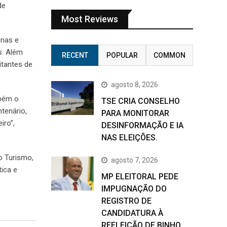
de
Most Reviews
inas e
s. Além
RECENT
POPULAR
COMMON
itantes de
agosto 8, 2026
mbém o
TSE CRIA CONSELHO
tenário,
PARA MONITORAR
iro”,
DESINFORMAÇÃO E IA
NAS ELEIÇÕES.
o Turismo,
agosto 7, 2026
ica e
MP ELEITORAL PEDE
IMPUGNAÇÃO DO
REGISTRO DE
CANDIDATURA À
REELEIÇÃO DE BINHO