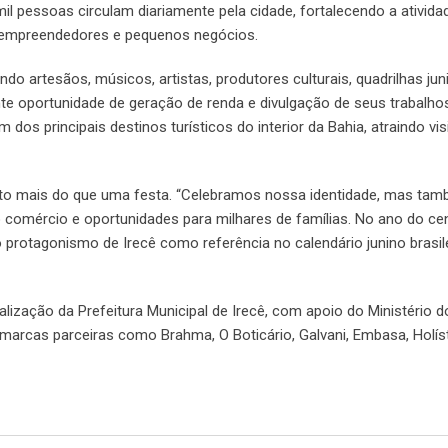
il pessoas circulam diariamente pela cidade, fortalecendo a ativida
 empreendedores e pequenos negócios.
o artesãos, músicos, artistas, produtores culturais, quadrilhas jun
 oportunidade de geração de renda e divulgação de seus trabalho
dos principais destinos turísticos do interior da Bahia, atraindo vis
uito mais do que uma festa. “Celebramos nossa identidade, mas ta
comércio e oportunidades para milhares de famílias. No ano do cen
 protagonismo de Irecê como referência no calendário junino brasile
lização da Prefeitura Municipal de Irecê, com apoio do Ministério d
marcas parceiras como Brahma, O Boticário, Galvani, Embasa, Holíst