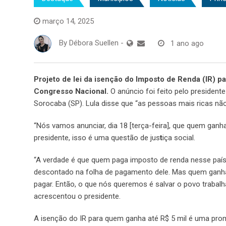
março 14, 2025
By
Débora Suellen
-
1 ano ago
Projeto de lei da isenção do Imposto de Renda (IR) p
Congresso Nacional.
O anúncio foi feito pelo presidente
Sorocaba (SP). Lula disse que “as pessoas mais ricas n
“Nós vamos anunciar, dia 18 [terça-feira], que quem ganh
presidente, isso é uma questão de jus
t
iça social.
“A verdade é que quem paga imposto de renda nesse paí
descontado na folha de pagamento dele. Mas quem ganha
pagar. Então, o que nós queremos é salvar o povo trabal
acrescentou o presidente.
A isenção do IR para quem ganha até R$ 5 mil é uma pro