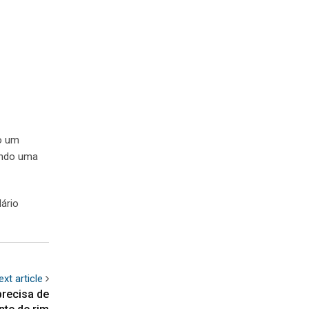
do um
sendo uma
dário
ext article
recisa de