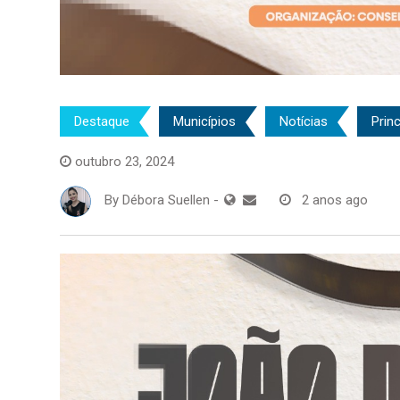
Destaque
Municípios
Notícias
Princ
outubro 23, 2024
By
Débora Suellen
-
2 anos ago