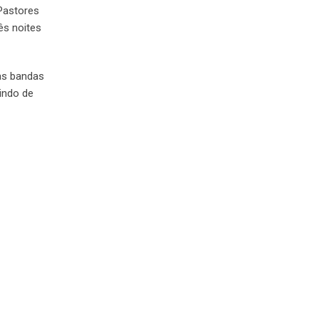
 Pastores
ês noites
as bandas
vindo de