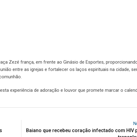
raça Zezé frança, em frente ao Ginásio de Esportes, proporcionan
nião entre as igrejas e fortalecer os laços espirituais na cidade, 
e comunhão.
r esta experiência de adoração e louvor que promete marcar o calen
N
s
Baiano que recebeu coração infectado com HIV p