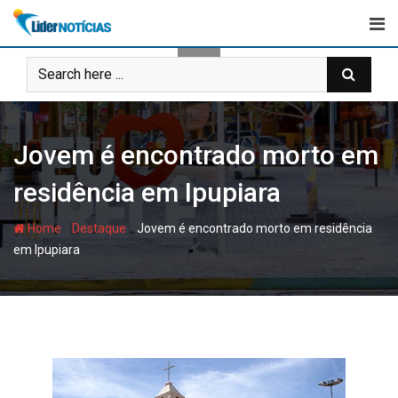
Skip
to
content
Jovem é encontrado morto em
residência em Ipupiara
-
-
Home
Destaque
Jovem é encontrado morto em residência
em Ipupiara