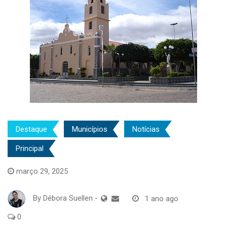
Destaque
Municípios
Notícias
Principal
março 29, 2025
By
Débora Suellen
-
1 ano ago
0