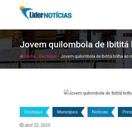
Skip
to
content
Jovem quilombola de Ibititá
-
-
Home
Destaque
Jovem quilombola de Ibititá brilha a
Destaque
Municípios
Notícias
Princ
abril 22, 2025