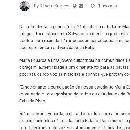
By
Débora Suellen
-
1 ano ago
Na noite desta segunda-feira, 21 de abril, a estudante M
Integral, foi destaque em Salvador ao mediar o podcast of
contou com mais de 17 mil pessoas conectadas simultan
que representam a diversidade da Bahia.
Maria Eduarda é uma jovem quilombola da comunidade Lago
coragem, autenticidade e um olhar atento para as pautas
podcast, dando voz às histórias e sonhos que brotam dos t
“Emocionante a participação da nossa estudante Maria Edu
mostrando o protagonismo de todos os estudantes da Bahi
Fabrizia Pires.
Além de Maria Eduarda, o episódio contou com a presen
as oportunidades oferecidas pelo Estado. Para muitos, a 
o fortalecimento de vozes historicamente silenciadas, p