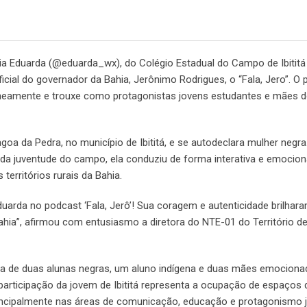
aria Eduarda (@eduarda_wx), do Colégio Estadual do Campo de Ibiti
icial do governador da Bahia, Jerônimo Rodrigues, o “Fala, Jero”. O
eamente e trouxe como protagonistas jovens estudantes e mães de
a da Pedra, no município de Ibititá, e se autodeclara mulher negr
 da juventude do campo, ela conduziu de forma interativa e emocion
erritórios rurais da Bahia.
arda no podcast ‘Fala, Jerô’! Sua coragem e autenticidade brilhara
a”, afirmou com entusiasmo a diretora do NTE-01 do Território de 
ça de duas alunas negras, um aluno indígena e duas mães emocion
participação da jovem de Ibititá representa a ocupação de espaços 
rincipalmente nas áreas de comunicação, educação e protagonismo ju