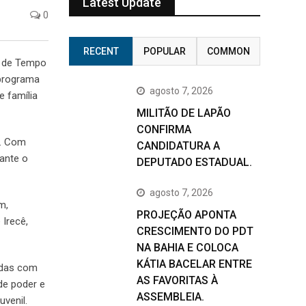
Latest Update
0
RECENT
POPULAR
COMMON
tá de Tempo
 programa
agosto 7, 2026
 família
MILITÃO DE LAPÃO
CONFIRMA
a. Com
CANDIDATURA A
ante o
DEPUTADO ESTADUAL.
agosto 7, 2026
m,
PROJEÇÃO APONTA
Irecê,
CRESCIMENTO DO PDT
NA BAHIA E COLOCA
KÁTIA BACELAR ENTRE
adas com
AS FAVORITAS À
de poder e
ASSEMBLEIA.
venil.