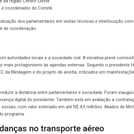
te da região Centro-Oeste
te e coordenador do Comitê
 atuação dos parlamentares em visitas técnicas e interlocução com
itê de coordenação.
 autoridades locais e a sociedade civil. A iniciativa prevê comissõ
ndo mais protagonismo às agendas externas. Segundo o presidente 
 da Blindagem e do projeto de anistia, criticados em manifestaçõ
eduzir a distância entre parlamentares e sociedade. Foram inaugu
presença digital do presidente. Também está em avaliação a contrata
 sociais, com valor estimado em até R$ 4,9 milhões. Aliados de Mo
do programa.
anças no transporte aéreo