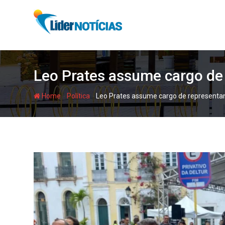
Skip
to
content
Leo Prates assume cargo de
-
-
Home
Política
Leo Prates assume cargo de representan