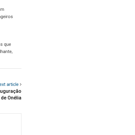
 em
ageiros
as que
lhante,
ext article
auguração
 de Onélia