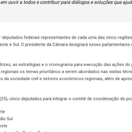
 em ouvir a todos e contribuir para diálogos e soluções que aju
deputados federais representantes de cada uma das cinco regiõe
udeste e Sul. O presidente da Câmara designará esses parlamentare
etrizes, as estratégias e o cronograma para execução das ações do
egionais os temas prioritários a serem abordados nas visitas técni
s da sociedade civil e setores econômicos regionais, além de apre
 (25), cinco deputados para integrar o comitê de coordenação do p
rte
ião Sul
este