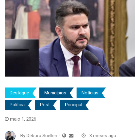
Destaque
Municípios
Notícias
Política
Post
Principal
maio 1, 2026
By
Débora Suellen
-
3 meses ago