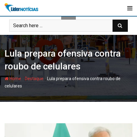
Skip
to
content
Lula prepara ofensiva contra
roubo de celulares
-
-
Home
Destaque
Lula prepara ofensiva contra roubo de
celulares