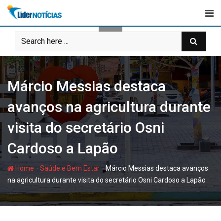
Skip
to
content
Márcio Messias destaca
avanços na agricultura durante
visita do secretário Osni
Cardoso a Lapão
-
-
Home
Saúde e Bem Estar
Márcio Messias destaca avanços
na agricultura durante visita do secretário Osni Cardoso a Lapão