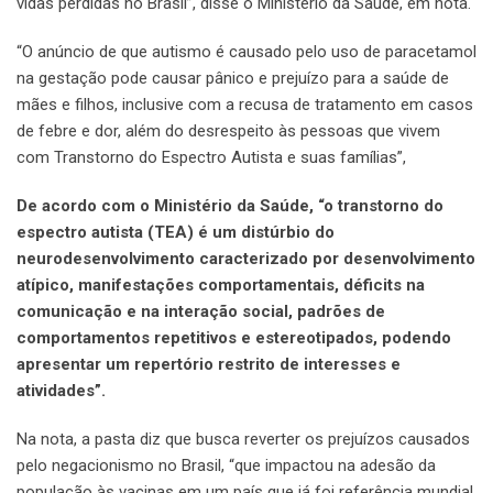
vidas perdidas no Brasil”, disse o Ministério da Saúde, em nota.
“O anúncio de que autismo é causado pelo uso de paracetamol
na gestação pode causar pânico e prejuízo para a saúde de
mães e filhos, inclusive com a recusa de tratamento em casos
de febre e dor, além do desrespeito às pessoas que vivem
com Transtorno do Espectro Autista e suas famílias”,
De acordo com o Ministério da Saúde, “o transtorno do
espectro autista (TEA) é um distúrbio do
neurodesenvolvimento caracterizado por desenvolvimento
atípico, manifestações comportamentais, déficits na
comunicação e na interação social, padrões de
comportamentos repetitivos e estereotipados, podendo
apresentar um repertório restrito de interesses e
atividades”.
Na nota, a pasta diz que busca reverter os prejuízos causados
pelo negacionismo no Brasil, “que impactou na adesão da
população às vacinas em um país que já foi referência mundial