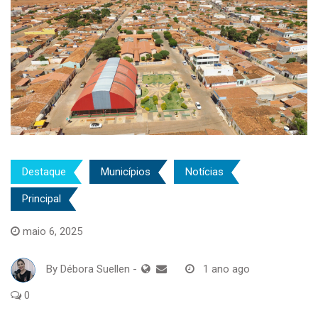
Destaque
Municípios
Notícias
Principal
maio 6, 2025
By
Débora Suellen
-
1 ano ago
0