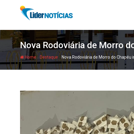
Skip
to
content
Nova Rodoviária de Morro do
-
-
Home
Destaque
Nova Rodoviária de Morro do Chapéu in