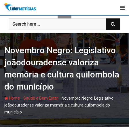
Skip
to
content
Novembro Negro: Legislativo
joãodouradense valoriza
memória e cultura quilombola
do município
-
-
Home
Saúde e Bem Estar
Novembro Negro: Legislativo
joãodouradense valoriza memória e cultura quilombola do
município