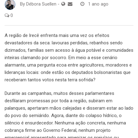
By
Débora Suellen
-
1 ano ago
0
A região de Irecê enfrenta mais uma vez os efeitos
devastadores da seca: lavouras perdidas, rebanhos sendo
dizimados, famílias sem acesso à água potável e comunidades
inteiras clamando por socorro. Em meio a esse cenário
alarmante, uma pergunta ecoa entre agricultores, moradores e
lideranças locais: onde estão os deputados bolsonaristas que
receberam tantos votos nesta terra sofrida?
Durante as campanhas, muitos desses parlamentares
desfilaram promessas por toda a região, subiram em
palanques, apertaram mãos calejadas e disseram estar ao lado
do povo do semiárido. Agora, diante do colapso hídrico, o
silêncio é ensurdecedor. Nenhuma ação concreta, nenhuma
cobrança firme ao Governo Federal, nenhum projeto
emergencial apresentado para amenizar os prejuízos ou