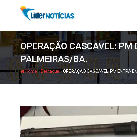
Skip
to
content
OPERAÇÃO CASCAVEL: PM 
PALMEIRAS/BA.
-
-
Home
Destaque
OPERAÇÃO CASCAVEL: PM ENTRA EM